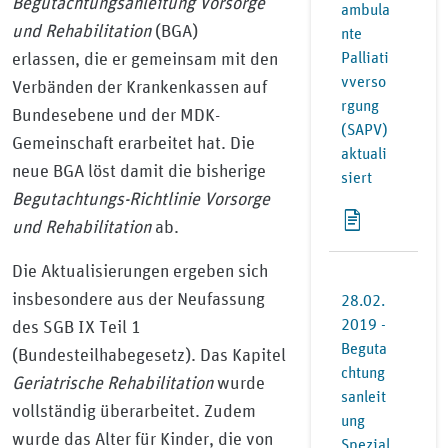
Begutachtungsanleitung Vorsorge
ambula
und Rehabilitation
(BGA)
nte
Palliati
erlassen, die er gemeinsam mit den
vverso
Verbänden der Krankenkassen auf
rgung
Bundesebene und der MDK-
(SAPV)
Gemeinschaft erarbeitet hat. Die
aktuali
neue BGA löst damit die bisherige
siert
Begutachtungs-Richtlinie Vorsorge
und Rehabilitation
ab.
Die Aktualisierungen ergeben sich
insbesondere aus der Neufassung
28.02.
2019 -
des SGB IX Teil 1
Beguta
(Bundesteilhabegesetz). Das Kapitel
chtung
Geriatrische Rehabilitation
wurde
sanleit
vollständig überarbeitet. Zudem
ung
wurde das Alter für Kinder, die von
Spezial