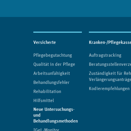
Inhaltsübersicht
Versicherte
Kranken-/Pflegekass
Pflegebegutachtung
Auftragstracking
Qualität in der Pflege
Beratungsstellenverz
Arbeitsunfähigkeit
Zuständigkeit für Reh
Verlängerungsanträg
Behandlungsfehler
Kodierempfehlungen
Rehabilitation
Hilfsmittel
Neue Untersuchungs-
und
(aktuelle Seite)
Behandlungsmethoden
IGeL-Monitor