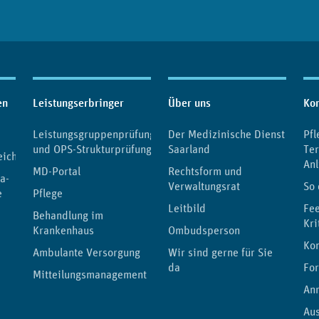
en
Leistungserbringer
Über uns
Kon
Leistungsgruppenprüfung
Der Medizinische Dienst
Pfl
und OPS-Strukturprüfung
Saarland
Te
eichnis
Anl
MD-Portal
Rechtsform und
a-
Verwaltungsrat
So 
e
Pflege
Leitbild
Fe
Behandlung im
Kri
Krankenhaus
Ombudsperson
Kon
Ambulante Versorgung
Wir sind gerne für Sie
da
Fo
Mitteilungsmanagement
Anr
Au