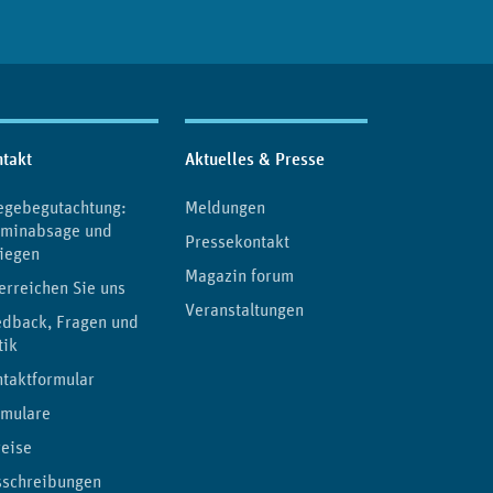
takt
Aktuelles & Presse
egebegutachtung:
Meldungen
rminabsage und
Pressekontakt
iegen
Magazin forum
erreichen Sie uns
Veranstaltungen
edback, Fragen und
tik
taktformular
rmulare
eise
sschreibungen