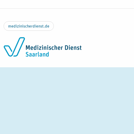
Zum Inhalt springen
medizinischerdienst.de