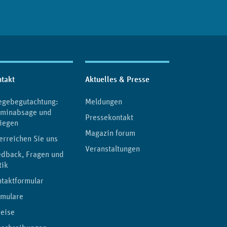
takt
Aktuelles & Presse
egebegutachtung:
Meldungen
rminabsage und
Pressekontakt
iegen
Magazin forum
erreichen Sie uns
Veranstaltungen
edback, Fragen und
tik
taktformular
rmulare
eise