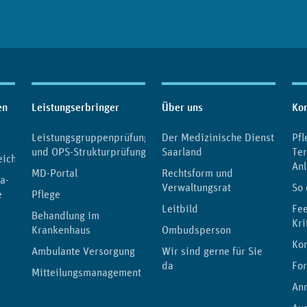
en
Leistungserbringer
Über uns
Kon
Leistungsgruppenprüfung
Der Medizinische Dienst
Pfl
und OPS-Strukturprüfung
Saarland
Te
eichnis
Anl
MD-Portal
Rechtsform und
a-
Verwaltungsrat
So 
e
Pflege
Leitbild
Fe
Behandlung im
Kri
Krankenhaus
Ombudsperson
Kon
Ambulante Versorgung
Wir sind gerne für Sie
da
Fo
Mitteilungsmanagement
Anr